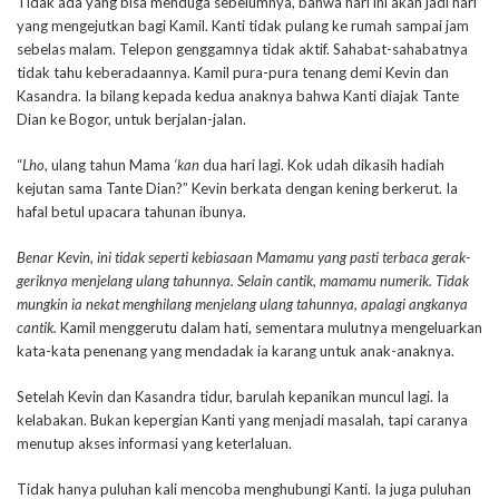
Tidak ada yang bisa menduga sebelumnya, bahwa hari ini akan jadi hari
yang mengejutkan bagi Kamil. Kanti tidak pulang ke rumah sampai jam
sebelas malam. Telepon genggamnya tidak aktif. Sahabat-sahabatnya
tidak tahu keberadaannya. Kamil pura-pura tenang demi Kevin dan
Kasandra. Ia bilang kepada kedua anaknya bahwa Kanti diajak Tante
Dian ke Bogor, untuk berjalan-jalan.
“
Lho
, ulang tahun Mama
‘kan
dua hari lagi. Kok udah dikasih hadiah
kejutan sama Tante Dian?” Kevin berkata dengan kening berkerut. Ia
hafal betul upacara tahunan ibunya.
Benar Kevin, ini tidak seperti kebiasaan Mamamu yang pasti terbaca gerak-
geriknya menjelang ulang tahunnya. Selain cantik, mamamu numerik. Tidak
mungkin ia nekat menghilang menjelang ulang tahunnya, apalagi angkanya
cantik.
Kamil menggerutu dalam hati, sementara mulutnya mengeluarkan
kata-kata penenang yang mendadak ia karang untuk anak-anaknya.
Setelah Kevin dan Kasandra tidur, barulah kepanikan muncul lagi. Ia
kelabakan. Bukan kepergian Kanti yang menjadi masalah, tapi caranya
menutup akses informasi yang keterlaluan.
Tidak hanya puluhan kali mencoba menghubungi Kanti. Ia juga puluhan