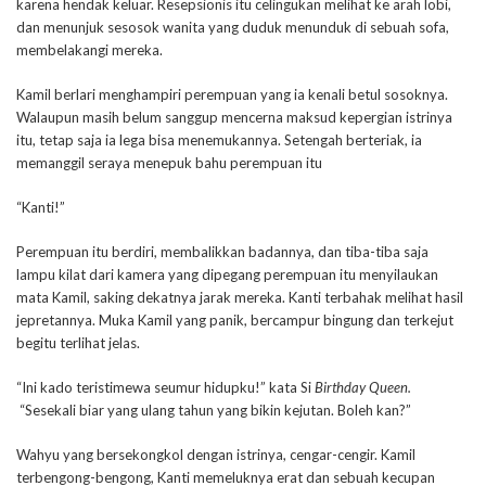
karena hendak keluar. Resepsionis itu celingukan melihat ke arah lobi,
dan menunjuk sesosok wanita yang duduk menunduk di sebuah sofa,
membelakangi mereka.
Kamil berlari menghampiri perempuan yang ia kenali betul sosoknya.
Walaupun masih belum sanggup mencerna maksud kepergian istrinya
itu, tetap saja ia lega bisa menemukannya. Setengah berteriak, ia
memanggil seraya menepuk bahu perempuan itu
“Kanti!”
Perempuan itu berdiri, membalikkan badannya, dan tiba-tiba saja
lampu kilat dari kamera yang dipegang perempuan itu menyilaukan
mata Kamil, saking dekatnya jarak mereka. Kanti terbahak melihat hasil
jepretannya. Muka Kamil yang panik, bercampur bingung dan terkejut
begitu terlihat jelas.
“Ini kado teristimewa seumur hidupku!” kata Si
Birthday Queen.
“Sesekali biar yang ulang tahun yang bikin kejutan. Boleh kan?”
Wahyu yang bersekongkol dengan istrinya, cengar-cengir. Kamil
terbengong-bengong, Kanti memeluknya erat dan sebuah kecupan