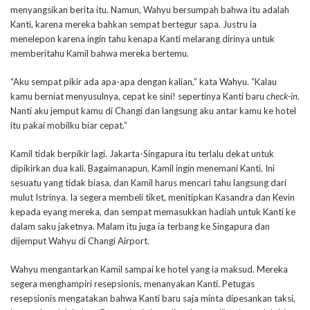
menyangsikan berita itu. Namun, Wahyu bersumpah bahwa itu adalah
Kanti, karena mereka bahkan sempat bertegur sapa. Justru ia
menelepon karena ingin tahu kenapa Kanti melarang dirinya untuk
memberitahu Kamil bahwa mereka bertemu.
“Aku sempat pikir ada apa-apa dengan kalian,” kata Wahyu. “Kalau
kamu berniat menyusulnya, cepat ke sini! sepertinya Kanti baru
check-in
.
Nanti aku jemput kamu di Changi dan langsung aku antar kamu ke hotel
itu pakai mobilku biar cepat.”
Kamil tidak berpikir lagi. Jakarta-Singapura itu terlalu dekat untuk
dipikirkan dua kali. Bagaimanapun, Kamil ingin menemani Kanti. Ini
sesuatu yang tidak biasa, dan Kamil harus mencari tahu langsung dari
mulut Istrinya. Ia segera membeli tiket, menitipkan Kasandra dan Kevin
kepada eyang mereka, dan sempat memasukkan hadiah untuk Kanti ke
dalam saku jaketnya. Malam itu juga ia terbang ke Singapura dan
dijemput Wahyu di Changi Airport.
Wahyu mengantarkan Kamil sampai ke hotel yang ia maksud. Mereka
segera menghampiri resepsionis, menanyakan Kanti. Petugas
resepsionis mengatakan bahwa Kanti baru saja minta dipesankan taksi,