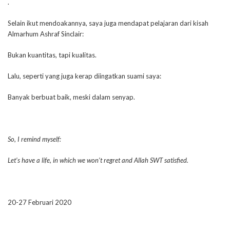
.
Selain ikut mendoakannya, saya juga mendapat pelajaran dari kisah
Almarhum Ashraf Sinclair:
Bukan kuantitas, tapi kualitas.
Lalu, seperti yang juga kerap diingatkan suami saya:
Banyak berbuat baik, meski dalam senyap.
So, I remind myself:
Let’s have a life, in which we won’t regret and Allah SWT satisfied.
20-27 Februari 2020