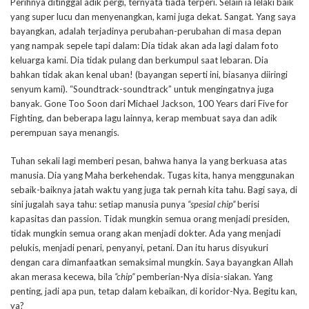
Perihnya ditinggal adik pergi, ternyata tiada terperi. Selain ia lelaki baik
yang super lucu dan menyenangkan, kami juga dekat. Sangat. Yang saya
bayangkan, adalah terjadinya perubahan-perubahan di masa depan
yang nampak sepele tapi dalam: Dia tidak akan ada lagi dalam foto
keluarga kami. Dia tidak pulang dan berkumpul saat lebaran. Dia
bahkan tidak akan kenal uban! (bayangan seperti ini, biasanya diiringi
senyum kami). “Soundtrack-soundtrack” untuk mengingatnya juga
banyak. Gone Too Soon dari Michael Jackson, 100 Years dari Five for
Fighting, dan beberapa lagu lainnya, kerap membuat saya dan adik
perempuan saya menangis.
Tuhan sekali lagi memberi pesan, bahwa hanya Ia yang berkuasa atas
manusia. Dia yang Maha berkehendak. Tugas kita, hanya menggunakan
sebaik-baiknya jatah waktu yang juga tak pernah kita tahu. Bagi saya, di
sini jugalah saya tahu: setiap manusia punya
“spesial chip”
berisi
kapasitas dan passion. Tidak mungkin semua orang menjadi presiden,
tidak mungkin semua orang akan menjadi dokter. Ada yang menjadi
pelukis, menjadi penari, penyanyi, petani. Dan itu harus disyukuri
dengan cara dimanfaatkan semaksimal mungkin. Saya bayangkan Allah
akan merasa kecewa, bila
“chip”
pemberian-Nya disia-siakan. Yang
penting, jadi apa pun, tetap dalam kebaikan, di koridor-Nya. Begitu kan,
ya?