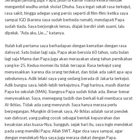
Serangan jantung juga. Papa, jatuh di kamar mandi ketika hendak
mengambil wudhu untuk sholat Dhuha. Saya ingat sekali rasa terkejut,
rasa sakit, hingga adegan yang persis seperti di film-film: ketika saya
sampai IGD (karena saya sudah berbeda rumah), mendapati Papa
sudah tiada. Saya berjongkok lemas, diajak berdiri oleh suami, lalu
dipeluk. “Ada aku, Lie…,” katanya.
Itulah kali pertama saya berhadapan dengan kematian dengan rasa
dahsyat. Satu bulan lagi saja, Papa akan berusia 60 tahun, satu bulan
lagi saja Mama dan Papa juga akan merayakan ulang tahun pernikahan
yang ke-25. Kedua momen itu tidak tercapai. Rasa terkejut yang
menyesakkan karena dia orang terdekat, dan tidak ada sakit apa-apa
sebelumnya. Adik lelaki saya yang sedang berada di Jakarta terkejut.
Adik bungsu saya, lebih-lebih terkejutnya. Pagi harinya, masih diantar
Papa ke sekolah (SMA). Siangnya Papa sudah tidak ada. Benar-benar
menyesakkan. Saya, memegang tasbih dan berkali-kali membaca surat
Al-Ikhlas. Tidak ada yang menyuruh. Saya hanya merasa perlu
berpegangan. Mungkin di benak saya, Al-Ikhlas adalah surat pendek
nan dahsyat, yang paling cocok sebagai bentuk kepasrahan dan
kesaksian atas kuasa-Nya. Sungguh, sejak hari itu, saya ingin mendekat
pada yang memiliki Papa: Allah SWT. Agar doa saya sampai, agar
dengan mendekati-Nya saya juga merasa dekat dengan Papa.