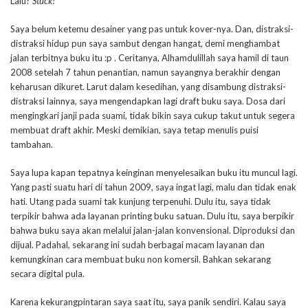
Lalu?
Stuck!
Saya belum ketemu desainer yang pas untuk kover-nya. Dan, distraksi-
distraksi hidup pun saya sambut dengan hangat, demi menghambat
jalan terbitnya buku itu :p . Ceritanya, Alhamdulillah saya hamil di taun
2008 setelah 7 tahun penantian, namun sayangnya berakhir dengan
keharusan dikuret. Larut dalam kesedihan, yang disambung distraksi-
distraksi lainnya, saya mengendapkan lagi draft buku saya. Dosa dari
mengingkari janji pada suami, tidak bikin saya cukup takut untuk segera
membuat draft akhir. Meski demikian, saya tetap menulis puisi
tambahan.
Saya lupa kapan tepatnya keinginan menyelesaikan buku itu muncul lagi.
Yang pasti suatu hari di tahun 2009, saya ingat lagi, malu dan tidak enak
hati. Utang pada suami tak kunjung terpenuhi. Dulu itu, saya tidak
terpikir bahwa ada layanan printing buku satuan. Dulu itu, saya berpikir
bahwa buku saya akan melalui jalan-jalan konvensional. Diproduksi dan
dijual. Padahal, sekarang ini sudah berbagai macam layanan dan
kemungkinan cara membuat buku non komersil. Bahkan sekarang
secara digital pula.
Karena kekurangpintaran saya saat itu, saya panik sendiri. Kalau saya