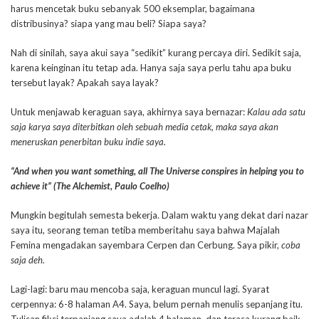
harus mencetak buku sebanyak 500 eksemplar, bagaimana
distribusinya? siapa yang mau beli? Siapa saya?
Nah di sinilah, saya akui saya “sedikit” kurang percaya diri. Sedikit saja,
karena keinginan itu tetap ada. Hanya saja saya perlu tahu apa buku
tersebut layak? Apakah saya layak?
Untuk menjawab keraguan saya, akhirnya saya bernazar:
Kalau ada satu
saja karya saya diterbitkan oleh sebuah media cetak, maka saya akan
meneruskan penerbitan buku indie saya.
“And when you want something, all The Universe conspires in helping you to
achieve it”
(The Alchemist, Paulo Coelho)
Mungkin begitulah semesta bekerja. Dalam waktu yang dekat dari nazar
saya itu, seorang teman tetiba memberitahu saya bahwa Majalah
Femina mengadakan sayembara Cerpen dan Cerbung. Saya pikir,
coba
saja deh.
Lagi-lagi: baru mau mencoba saja, keraguan muncul lagi. Syarat
cerpennya: 6-8 halaman A4. Saya, belum pernah menulis sepanjang itu.