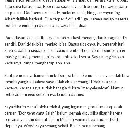
Tulisan fiksi terpanjang saya adalah 4 halaman, dan terasa kurang baik.
Tapi saya harus coba. Beberapa saat, saya jadi berkutat di sayembara
cerpen ini. Dari pemunculan ide, mulai menulis, hingga menyunting.
Alhamdulillah berhasil. Dua cerpen fiksi jadi juga. Karena setiap peserta
boleh mengirimkan dua cerpen, saya bikin dua.
Pada dasarnya, saat itu saya sudah berhasil menang dari keraguan diri
sendiri. Dari tidak bisa menjadi bisa. Bagus tidaknya, itu terserah juri.
Saya sudah bahagia, telah sanggup membuat dua cerita pendek yang
masing-masing memenuhi syarat untuk ikut serta. Saya mengirimkan
keduanya, tanpa mengharap apa-apa.
Saat pemenang diumumkan beberapa bulan kemudian, saya sudah bisa
membayangkan bahwa saya tidak akan menang. Tidak ada rasa
kecewa, karena saya sudah bahagia di kata “menyelesaikan”. Namun,
beberapa minggu setelahnya, kejutan datang.
Saya dikirim e-mail oleh redaksi, yang ingin mengkonfirmasi apakah
cerpen “Dongeng yang Salah” belum pernah dipublikasikan? Karena
rencananya akan dimuat dalam Majalah Femina beberapa edisi di
depannya. Wow! Saya senang sekali. Benar-benar senang.