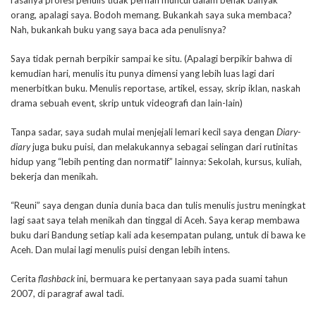
rasanya profesi penulis tidak pernah muncul dalam benak banyak
orang, apalagi saya. Bodoh memang. Bukankah saya suka membaca?
Nah, bukankah buku yang saya baca ada penulisnya?
Saya tidak pernah berpikir sampai ke situ. (Apalagi berpikir bahwa di
kemudian hari, menulis itu punya dimensi yang lebih luas lagi dari
menerbitkan buku. Menulis reportase, artikel, essay, skrip iklan, naskah
drama sebuah event, skrip untuk videografi dan lain-lain)
Tanpa sadar, saya sudah mulai menjejali lemari kecil saya dengan
Diary-
diary
juga buku puisi, dan melakukannya sebagai selingan dari rutinitas
hidup yang “lebih penting dan normatif” lainnya: Sekolah, kursus, kuliah,
bekerja dan menikah.
“Reuni” saya dengan dunia dunia baca dan tulis menulis justru meningkat
lagi saat saya telah menikah dan tinggal di Aceh. Saya kerap membawa
buku dari Bandung setiap kali ada kesempatan pulang, untuk di bawa ke
Aceh. Dan mulai lagi menulis puisi dengan lebih intens.
Cerita
flashback
ini, bermuara ke pertanyaan saya pada suami tahun
2007, di paragraf awal tadi.