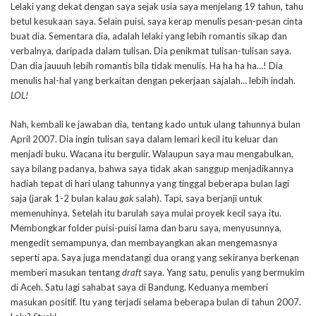
Lelaki yang dekat dengan saya sejak usia saya menjelang 19 tahun, tahu
betul kesukaan saya. Selain puisi, saya kerap menulis pesan-pesan cinta
buat dia. Sementara dia, adalah lelaki yang lebih romantis sikap dan
verbalnya, daripada dalam tulisan. Dia penikmat tulisan-tulisan saya.
Dan dia jauuuh lebih romantis bila tidak menulis. Ha ha ha ha…! Dia
menulis hal-hal yang berkaitan dengan pekerjaan sajalah… lebih indah.
LOL!
Nah, kembali ke jawaban dia, tentang kado untuk ulang tahunnya bulan
April 2007. Dia ingin tulisan saya dalam lemari kecil itu keluar dan
menjadi buku. Wacana itu bergulir. Walaupun saya mau mengabulkan,
saya bilang padanya, bahwa saya tidak akan sanggup menjadikannya
hadiah tepat di hari ulang tahunnya yang tinggal beberapa bulan lagi
saja (jarak 1-2 bulan kalau
gak
salah). Tapi, saya berjanji untuk
memenuhinya. Setelah itu barulah saya mulai proyek kecil saya itu.
Membongkar folder puisi-puisi lama dan baru saya, menyusunnya,
mengedit semampunya, dan membayangkan akan mengemasnya
seperti apa. Saya juga mendatangi dua orang yang sekiranya berkenan
memberi masukan tentang
draft
saya. Yang satu, penulis yang bermukim
di Aceh. Satu lagi sahabat saya di Bandung. Keduanya memberi
masukan positif. Itu yang terjadi selama beberapa bulan di tahun 2007.