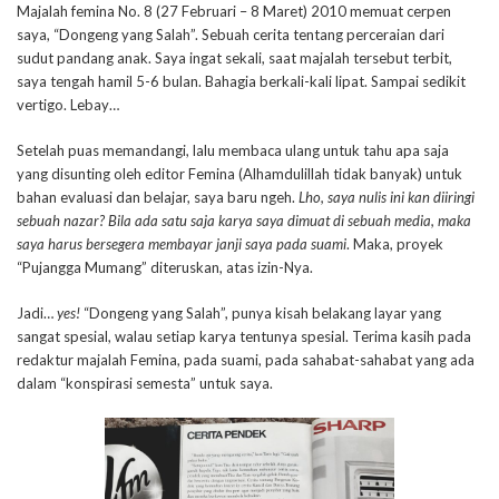
Majalah femina No. 8 (27 Februari – 8 Maret) 2010 memuat cerpen
saya, “Dongeng yang Salah”. Sebuah cerita tentang perceraian dari
sudut pandang anak. Saya ingat sekali, saat majalah tersebut terbit,
saya tengah hamil 5-6 bulan. Bahagia berkali-kali lipat. Sampai sedikit
vertigo. Lebay…
Setelah puas memandangi, lalu membaca ulang untuk tahu apa saja
yang disunting oleh editor Femina (Alhamdulillah tidak banyak) untuk
bahan evaluasi dan belajar, saya baru ngeh.
Lho, saya nulis ini kan diiringi
sebuah nazar? Bila ada satu saja karya saya dimuat di sebuah media, maka
saya harus bersegera membayar janji saya pada suami
. Maka, proyek
“Pujangga Mumang” diteruskan, atas izin-Nya.
Jadi…
yes!
“Dongeng yang Salah”, punya kisah belakang layar yang
sangat spesial, walau setiap karya tentunya spesial. Terima kasih pada
redaktur majalah Femina, pada suami, pada sahabat-sahabat yang ada
dalam “konspirasi semesta” untuk saya.