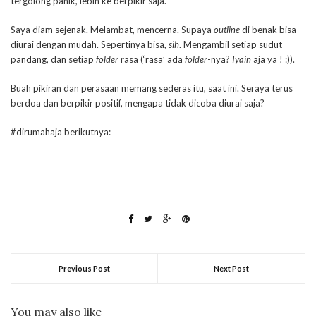
tergolong panik, lebih ke berpikir saja.
Saya diam sejenak. Melambat, mencerna. Supaya
outline
di benak bisa
diurai dengan mudah. Sepertinya bisa,
sih
. Mengambil setiap sudut
pandang, dan setiap
folder
rasa (‘rasa’ ada
folder
-nya?
Iyain
aja ya ! :)).
Buah pikiran dan perasaan memang sederas itu, saat ini. Seraya terus
berdoa dan berpikir positif, mengapa tidak dicoba diurai saja?
#dirumahaja berikutnya:
Previous Post
Next Post
You may also like