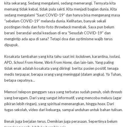
kita sekarang. Sedang mengalami, sedang memerangi. Ternyata kita
memang tidak kebal, tidak pula sakti. Kita menjadi bagian dunia. Kita
sedang mengalami “Saat COVID-19” dan hanya bisa mengenang masa
“sebelum COVID-19” melanda dunia. Kelihatan, banyak sekali
postingan rindu dan foto-foto
throwback
merebak. Saya pun belum
berani berandai-andai keadaan di era “Sesudah COVID-19” dan
mengintip ada apa di sana? Tetapi doa dan optimisme wajib terus
dipupuk.
Kosakata tambahan yang kita tahu saat ini:
lockdown
, karantina, isolasi,
APD,
School From Home, Work From Home,
dan lain-lain. Yang paling
tidak enak adalah kosakata yang diiringi berita: pasien positif, tenaga
medis terpapar, berapa orang yang meninggal (dalam angka). Ya Tuhan,
betapa cepatnya…
Memori telepon genggam saya yang terbatas sudah penuh, oleh
threads
yang beragam. Dari yang sangat informatif, yang mencoba melucu (agar
pikiran lebih ringan), yang spiritual menenangkan, hingga
hoax
. Dari
tugas sekolah, video dari keluarga, sampai unduhan untuk bahan tulisan.
Benak juga berjalan terus. Demikian juga perasaan. Sepertinya belum