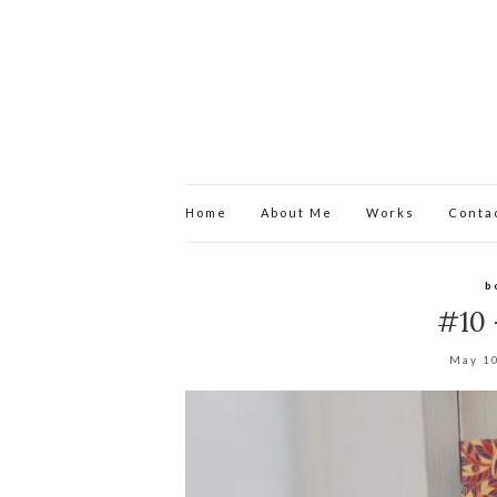
Home
About Me
Works
Conta
b
#10 
May 1