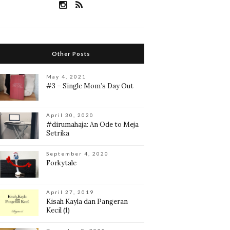
Other Posts
May 4, 2021
#3 – Single Mom’s Day Out
April 30, 2020
#dirumahaja: An Ode to Meja
Setrika
September 4, 2020
Forkytale
April 27, 2019
Kisah Kayla dan Pangeran
Kecil (1)