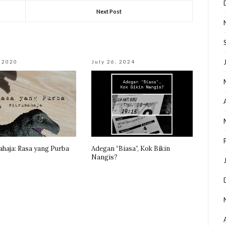
Next Post
, 2020
July 26, 2024
haja: Rasa yang Purba
Adegan “Biasa”, Kok Bikin
Nangis?