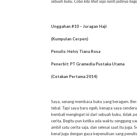
sebuah buku. Coba kita lihat saja nanti jadinya b
Unggahan #10 – Juragan Haji
(Kumpulan Cerpen)
Penulis: Helvy Tiana Rosa
Penerbit: PT Gramedia Pustaka Utama
(Cetakan Pertama 2014)
Saya, senang membaca buku yang beragam. Bera
tebal. Tapi saya baru ngeh, kenapa saya cenderu
kembali mengingat isi dari sebuah buku, tidak p
cerita. Begitu pun ketika ada waktu senggang yan
ambil satu cerita saja, dan selesai saat itu juga
kenal juga dengan gaya kepenulisan sang penulis