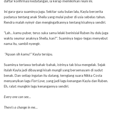
daftar konfirmasi kedatangan, ia kerap memikirkan reuni ini.
Ini gara-gara suaminya juga. Sekitar satu bulan lalu, Kayla bercerita
padanya tentang anak Sheila yang mulai puber di usia sebelas tahun.
Rendra malah
nyinyir
dan mengingatkannya tentang kisahnya sendiri.
“Lah… kamu puber, terus suka sama lelaki berinisial Ruben itu dulu juga
waktu seumur anaknya Sheila, kan?”. Suaminya tegas-tegas menyebut
nama itu, sambil nyengir.
“Apaan sih kamu!” Kayla tersipu.
Suaminya tertawa terbahak-bahak, istrinya tak bisa mengelak. Sejak
itulah Kayla jadi dibayangi kisah mungil yang bersemayam di sudut
benak. Dan setiap ingatan itu datang, terngiang suara Nikka Costa
menyanyikan lagu
Fisrt Love,
yang jadi lagu kenangan Kayla dan Ruben.
Eh, ralat: mungkin lagu kenangannya sendiri.
Every one can see…
There’s a change in me…