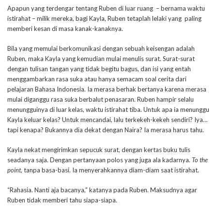
Apapun yang terdengar tentang Ruben di luar ruang – bernama waktu
istirahat – milik mereka, bagi Kayla, Ruben tetaplah lelaki yang paling
memberi kesan di masa kanak-kanaknya.
Bila yang memulai berkomunikasi dengan sebuah keisengan adalah
Ruben, maka Kayla yang kemudian mulai menulis surat. Surat-surat
dengan tulisan tangan yang tidak begitu bagus, dan isi yang entah
menggambarkan rasa suka atau hanya semacam soal cerita dari
pelajaran Bahasa Indonesia. Ia merasa berhak bertanya karena merasa
mulai diganggu rasa suka berbalut penasaran. Ruben hampir selalu
menungguinya di luar kelas, waktu istirahat tiba. Untuk apa ia menunggu
Kayla keluar kelas? Untuk mencandai, lalu terkekeh-kekeh sendiri? Iya…
tapi kenapa? Bukannya dia dekat dengan Naira? Ia merasa harus tahu.
Kayla nekat mengirimkan sepucuk surat, dengan kertas buku tulis
seadanya saja. Dengan pertanyaan polos yang juga ala kadarnya.
To the
point
, tanpa basa-basi. Ia menyerahkannya diam-diam saat istirahat.
“Rahasia. Nanti aja bacanya,” katanya pada Ruben. Maksudnya agar
Ruben tidak memberi tahu siapa-siapa.